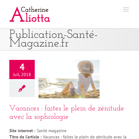
Passer
au
contenu
Publication-Santé-
Magazine.fr
4
Juil, 2018
Vacances : faites le plein de zénitude
avec la sophrologie
Site internet :
Santé magazine
Titre de l’article :
Vacances : faites le plein de zénitude avec la