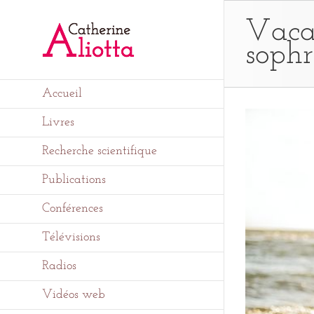
Passer
au
Vacan
contenu
sophr
Accueil
Livres
Recherche scientifique
Publications
Conférences
Télévisions
Radios
Vidéos web