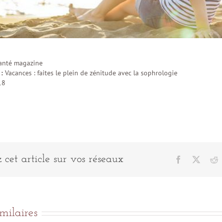
anté magazine
 :
Vacances : faites le plein de zénitude avec la sophrologie
18
 cet article sur vos réseaux
Facebook
X
R
imilaires