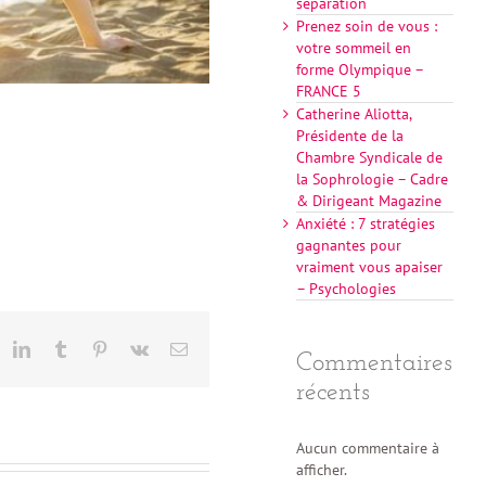
séparation
Prenez soin de vous :
votre sommeil en
forme Olympique –
FRANCE 5
Catherine Aliotta,
Présidente de la
Chambre Syndicale de
la Sophrologie – Cadre
& Dirigeant Magazine
Anxiété : 7 stratégies
gagnantes pour
vraiment vous apaiser
– Psychologies
eddit
LinkedIn
Tumblr
Pinterest
Vk
Email
Commentaires
récents
Aucun commentaire à
afficher.