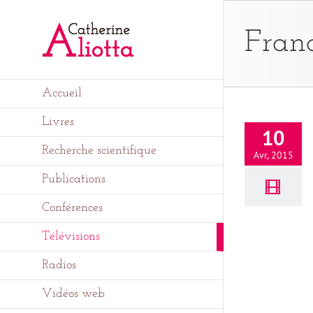
Passer
au
contenu
Fran
Accueil
Livres
10
Recherche scientifique
Avr, 2015
Publications
Conférences
Télévisions
Radios
Vidéos web