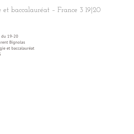
e et baccalauréat – France 3 19|20
 du 19-20
rent Bignolas
ie et baccalauréat
5