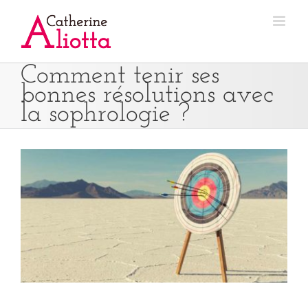
Passer
au
contenu
Comment tenir ses
bonnes résolutions avec
la sophrologie ?