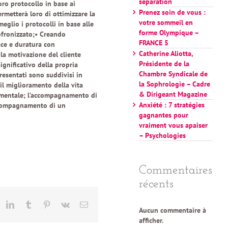
séparation
oro protocollo in base ai
Prenez soin de vous :
ermetterà loro di ottimizzare la
votre sommeil en
eglio i protocolli in base alle
forme Olympique –
sofronizzato;• Creando
FRANCE 5
ace e duratura con
Catherine Aliotta,
la motivazione del cliente
Présidente de la
gnificativo della propria
Chambre Syndicale de
presentati sono suddivisi in
la Sophrologie – Cadre
 il miglioramento della vita
& Dirigeant Magazine
 mentale; l’accompagnamento di
Anxiété : 7 stratégies
ccompagnamento di un
gagnantes pour
vraiment vous apaiser
– Psychologies
Commentaires
récents
eddit
LinkedIn
Tumblr
Pinterest
Vk
Email
Aucun commentaire à
afficher.