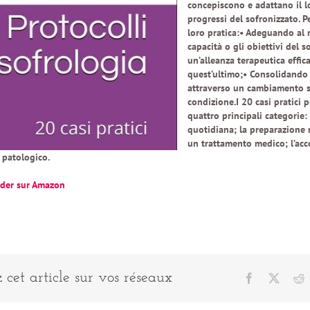
concepiscono e adattano il l
progressi del sofronizzato. P
loro pratica:• Adeguando al m
capacità o gli obiettivi del 
un’alleanza terapeutica effic
quest’ultimo;• Consolidando 
attraverso un cambiamento si
condizione.I 20 casi pratici 
quattro principali categorie:
quotidiana; la preparazione
un trattamento medico; l’a
patologico.
der sur Amazon
 cet article sur vos réseaux
Facebook
X
R