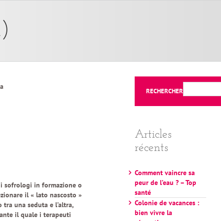
n)
ia
RECHERCHER
Articles
récents
Comment vaincre sa
peur de l’eau ? – Top
i i sofrologi in formazione o
santé
zionare il « lato nascosto »
Colonie de vacances :
o tra una seduta e l’altra,
bien vivre la
nte il quale i terapeuti