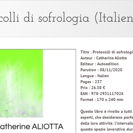
colli di sofrologia (Italie
Titre :
Protocolli di sofrolog
Auteur :
Catherine Aliotta
Editeur :
Autoedition
Parution :
08/11/2020
Langue :
Italien
Pages :
237
Prix :
26.38 €
EAN :
978-2931117026
Format :
170 x 240 mm
Questo libro è rivolto a tutt
esperti, che desiderano perfe
della loro attività: l’intervall
questo spazio lavorativo dura