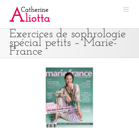
Passer
au
contenu
Exercices de sophrologie
spécial petits – Marie-
France