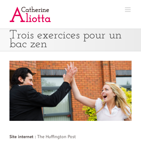
Passer
au
contenu
Trois exercices pour un
bac zen
Site internet :
The Huffington Post