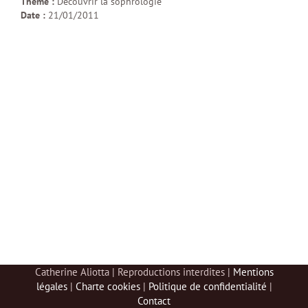
Thème :
Découvrir la sophrologie
Date :
21/01/2011
Catherine Aliotta | Reproductions interdites |
Mentions
légales
|
Charte cookies
|
Politique de confidentialité
|
Contact