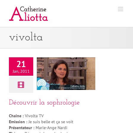
Passer
au
contenu
vivolta
21
Jan, 2011
Découvrir la sophrologie
Chaîne :
Vivolta TV
Emission :
Je suis belle et ça se voit
Présentateur :
Marie-Ange Nardi