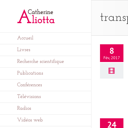
Passer
au
contenu
trans
Accueil
8
Livres
Fév, 2017
Recherche scientifique
Publications
Conférences
Télévisions
Radios
Vidéos web
24