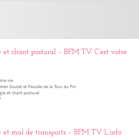
e et chant postural – BFM TV C’est votre
tre vie
ien Goulet et Pascale de la Tour du Pin
ie et chant postural
7
e et mal de transports – BFM TV L’info