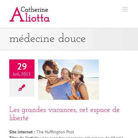
Passer
au
contenu
médecine douce
29
Juil, 2015
Les grandes vacances, cet espace de
liberté
Site internet :
The Huffington Post