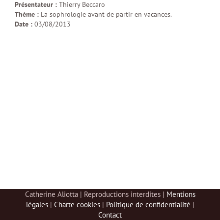
Présentateur :
Thierry Beccaro
Thème :
La sophrologie avant de partir en vacances.
Date :
03/08/2013
Catherine Aliotta | Reproductions interdites |
Mentions
légales
|
Charte cookies
|
Politique de confidentialité
|
Contact