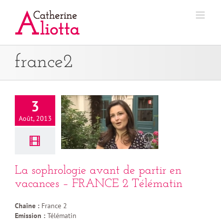
Passer
au
contenu
france2
3
Août, 2013
La sophrologie avant de partir en
vacances – FRANCE 2 Télématin
Chaîne :
France 2
Emission :
Télématin