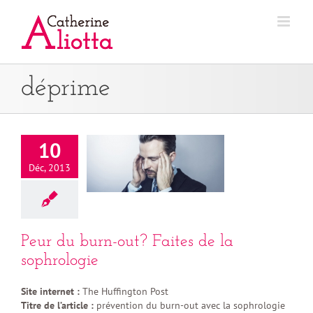
Passer
au
contenu
déprime
10
Déc, 2013
Peur du burn-out? Faites de la
sophrologie
Site internet :
The Huffington Post
Titre de l’article :
prévention du burn-out avec la sophrologie