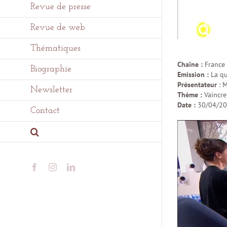
Revue de presse
Revue de web
Thématiques
Chaîne :
France
Biographie
Emission :
La qu
Présentateur
: 
Newsletter
Thème :
Vaincre
Date :
30/04/2
Contact
Facebook
Instagram
LinkedIn