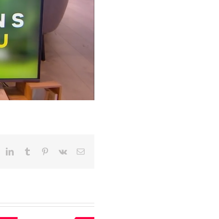
eddit
LinkedIn
Tumblr
Pinterest
Vk
Email