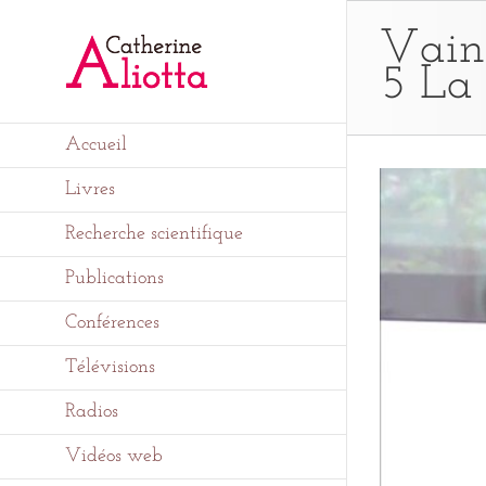
Passer
au
Vainc
contenu
5 La
Accueil
Livres
Recherche scientifique
Publications
Conférences
Télévisions
Radios
Vidéos web