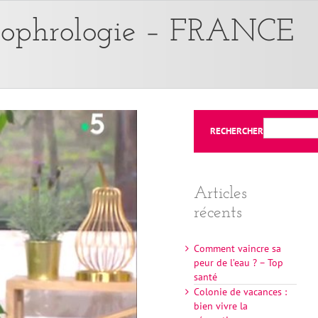
a sophrologie – FRANCE
RECHERCHER
Articles
récents
Comment vaincre sa
peur de l’eau ? – Top
santé
Colonie de vacances :
bien vivre la