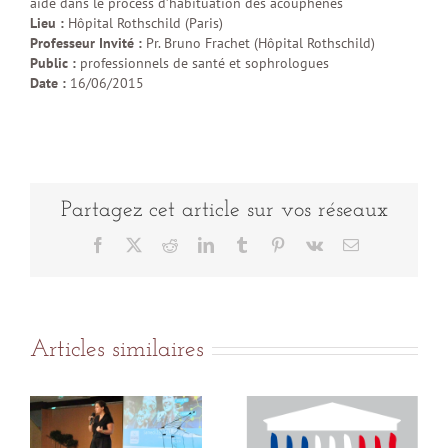
aide dans le process d’habituation des acouphènes
Lieu :
Hôpital Rothschild (Paris)
Professeur Invité :
Pr. Bruno Frachet (Hôpital Rothschild)
Public :
professionnels de santé et sophrologues
Date :
16/06/2015
Partagez cet article sur vos réseaux
Facebook
X
Reddit
LinkedIn
Tumblr
Pinterest
Vk
Email
Articles similaires