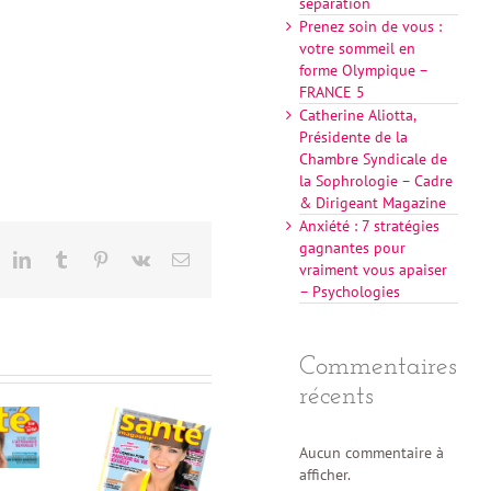
séparation
Prenez soin de vous :
votre sommeil en
forme Olympique –
FRANCE 5
Catherine Aliotta,
Présidente de la
Chambre Syndicale de
la Sophrologie – Cadre
& Dirigeant Magazine
Anxiété : 7 stratégies
gagnantes pour
eddit
LinkedIn
Tumblr
Pinterest
Vk
Email
vraiment vous apaiser
– Psychologies
Commentaires
récents
Aucun commentaire à
afficher.