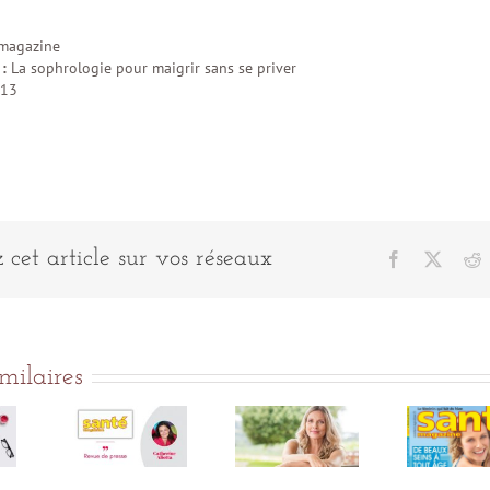
 magazine
 :
La sophrologie pour maigrir sans se priver
013
 cet article sur vos réseaux
Facebook
X
R
imilaires