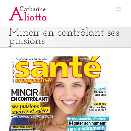
Passer
au
contenu
Mincir en contrôlant ses
pulsions