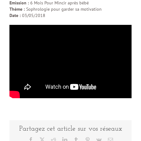
Emission :
6 Mois Pour Mincir après bébé
Thème :
Sophrologie pour garder sa motivation
Date :
03/05/2018
Partagez cet article sur vos réseaux
Facebook
X
Reddit
LinkedIn
Tumblr
Pinterest
Vk
Email