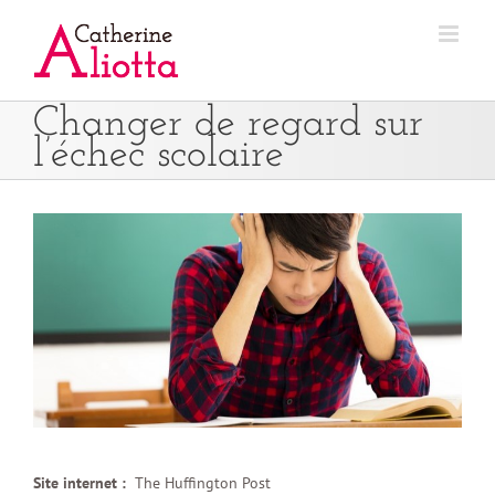
Passer
au
contenu
Changer de regard sur
l’échec scolaire
Site internet :
The Huffington Post