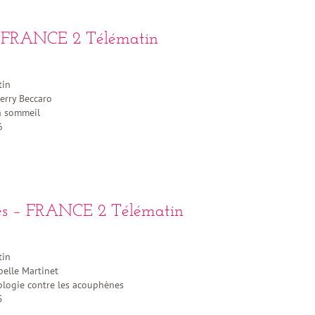
 FRANCE 2 Télématin
tin
erry Beccaro
n sommeil
6
s – FRANCE 2 Télématin
tin
belle Martinet
logie contre les acouphènes
5