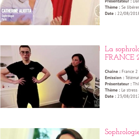
Présentateur :
Dam
Thème :
Se libérer
Date :
22/08/201
La sophrolo
FRANCE 2
Chaîne :
France 2
Emission :
Téléma
Présentateur :
Thi
Thème :
Le stress
Date :
23/08/201
Sophrologi