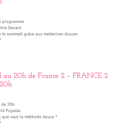
e
au programme
hie Davant
 le sommeil grâce aux médecines douces
7
l au 20h de France 2 – FRANCE 2
 20h
 de 20h
id Pujadas
 que vaut la méthode douce ?
7