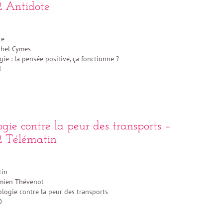
 Antidote
te
hel Cymes
ie : la pensée positive, ça fonctionne ?
1
gie contre la peur des transports –
 Télématin
tin
ien Thévenot
logie contre la peur des transports
0