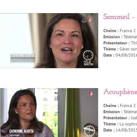
Sommeil –
Chaîne :
France 2
Emission :
Téléma
Présentateur :
Thi
Thème :
Gérer so
Date :
04/08/201
Acouphène
Chaîne :
France 2
Emission :
Téléma
Présentateur :
Isa
Thème :
La sophro
Date :
14/08/201