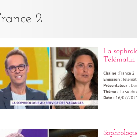
rance 2
La sophrol
Télématin
Chaîne :
France 2
Emission :
Télémat
Présentateur :
Dam
Thème :
La sophro
Date :
16/07/202
Sophrologie