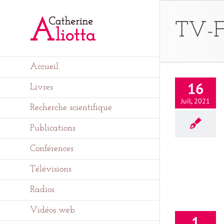
Passer
au
contenu
TV-F
Accueil
16
Livres
Juil, 2021
Recherche scientifique
Publications
Conférences
Télévisions
Radios
Vidéos web
1