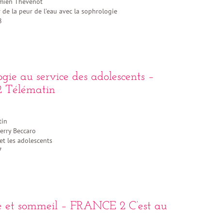
ien Thévenot
 de la peur de l’eau avec la sophrologie
8
gie au service des adolescents –
 Télématin
tin
erry Beccaro
 et les adolescents
7
e et sommeil – FRANCE 2 C’est au