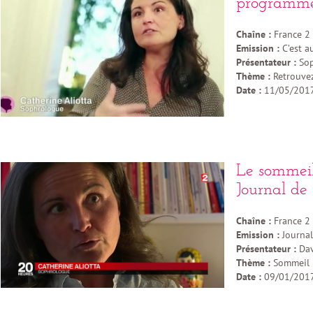
programm
Chaîne :
France 2
Emission :
C’est 
Présentateur :
Sop
Thème :
Retrouvez
Date :
11/05/201
Le sommei
Journal de
Chaîne :
France 2
Emission :
Journal
Présentateur :
Dav
Thème :
Sommeil :
Date :
09/01/201