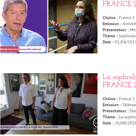
FRANCE 2
Chaîne :
France 2
Emission :
Antido
Présentateur :
Mic
Thème :
Sophrolog
Date :
01/04/202
La sophrolo
FRANCE 2
Chaîne :
France 2
Emission :
Téléma
Présentateur :
Dam
Thème :
La sophro
Date :
26/08/202