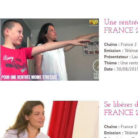
Une rentrée
FRANCE 2
Chaîne :
France 2
Emission :
Téléma
Présentateur :
Lau
Thème :
Une rentr
Date :
30/08/201
Se libérer 
FRANCE 2
Chaîne :
France 2
Emission :
Téléma