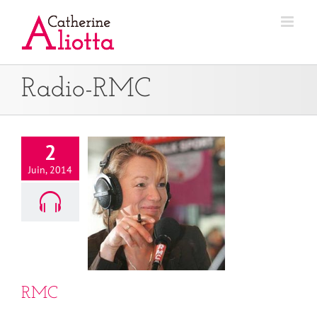
Passer
au
contenu
Radio-RMC
2
Juin, 2014
RMC