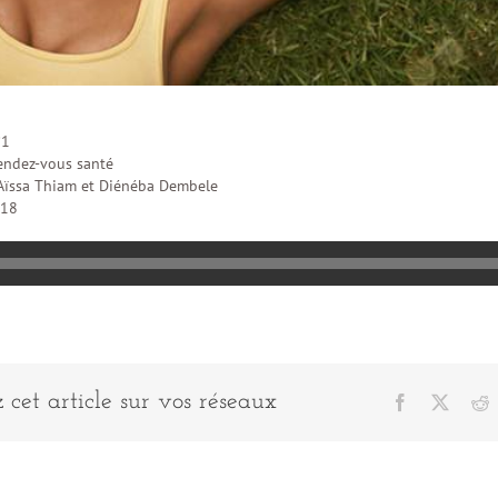
°1
endez-vous santé
Aïssa Thiam et Diénéba Dembele
018
 cet article sur vos réseaux
Facebook
X
R