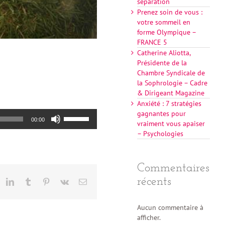
séparation
Prenez soin de vous :
votre sommeil en
forme Olympique –
FRANCE 5
Catherine Aliotta,
Présidente de la
Chambre Syndicale de
la Sophrologie – Cadre
& Dirigeant Magazine
Anxiété : 7 stratégies
gagnantes pour
Utilisez
00:00
vraiment vous apaiser
les
– Psychologies
flèches
haut/bas
pour
augmenter
Commentaires
ou
récents
eddit
LinkedIn
Tumblr
Pinterest
Vk
Email
diminuer
le
volume.
Aucun commentaire à
afficher.