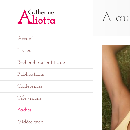
Passer
au
contenu
A quo
Accueil
Livres
Recherche scientifique
Publications
Conférences
Télévisions
Radios
Vidéos web