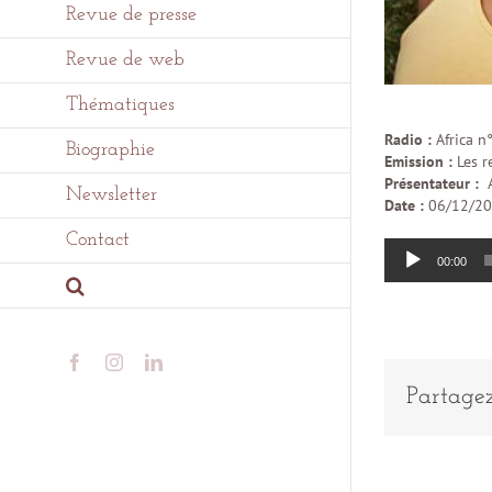
Revue de presse
Revue de web
Thématiques
Radio :
Africa n
Biographie
Emission :
Les r
Présentateur :
Newsletter
Date :
06/12/2
Contact
Lecteur
00:00
audio
Facebook
Instagram
LinkedIn
Partagez