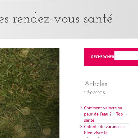
Les rendez-vous santé
RECHERCHER
Articles
récents
Comment vaincre sa
peur de l’eau ? – Top
santé
Colonie de vacances :
bien vivre la